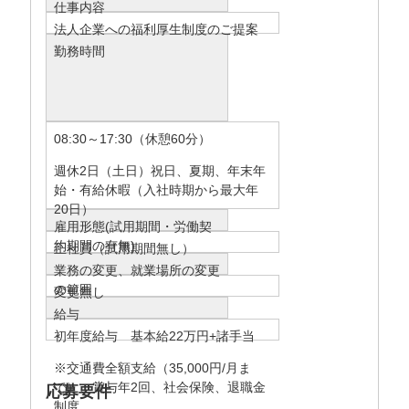
仕事内容
法人企業への福利厚生制度のご提案
勤務時間
08:30～17:30（休憩60分）
週休2日（土日）祝日、夏期、年末年
始・有給休暇（入社時期から最大年
20日）
雇用形態(試用期間・労働契
約期間の有無)
正社員（試用期間無し）
業務の変更、就業場所の変更
の範囲
変更無し
給与
初年度給与 基本給22万円+諸手当
※交通費全額支給（35,000円/月ま
で）、賞与年2回、社会保険、退職金
応募要件
制度