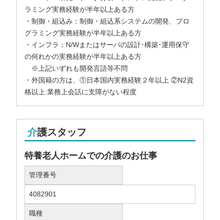
ラミング実務経験が半年以上ある方
・制御・組込み：制御・組込系システムの開発、プロ
グラミング実務経験が半年以上ある方
・インフラ：N/Wまたはサーバの設計･構築･運⽤保守
の何れかの実務経験が半年以上ある⽅
※上記いずれも開発言語等不問
・外国籍の方は、①日本国内実務経験２年以上 ②N2資
格以上:業務上会話に支障がない程度
介護スタッフ
特養老人ホームでの介護のお仕事
管理番号
4082901
職種